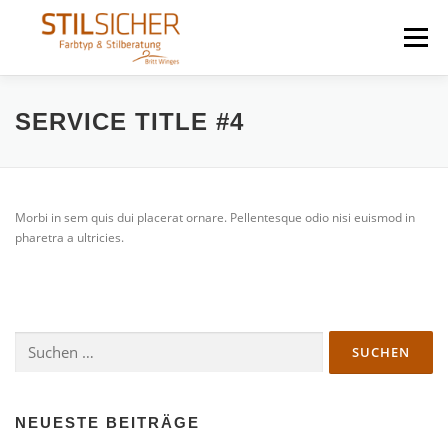
Zum
Inhalt
Menü
springen
STILSICHER
IMPRESSIONEN
SERVICE TITLE #4
BOUTIQUE / ÜBER MICH
KONTAKT
Morbi in sem quis dui placerat ornare. Pellentesque odio nisi euismod in
pharetra a ultricies.
Suchen
nach:
NEUESTE BEITRÄGE